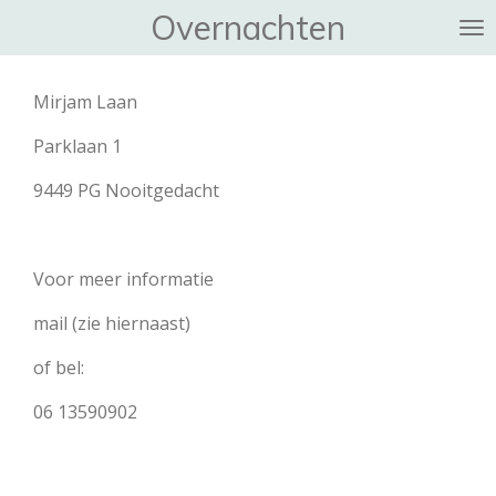
Overnachten
Ga
direct
naar
Mirjam Laan
de
hoofdinhoud
Parklaan 1
9449 PG Nooitgedacht
Voor meer informatie
mail (zie hiernaast)
of bel:
06 13590902