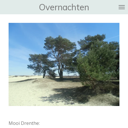
Overnachten
Ga
direct
naar
de
hoofdinhoud
Mooi Drenthe: