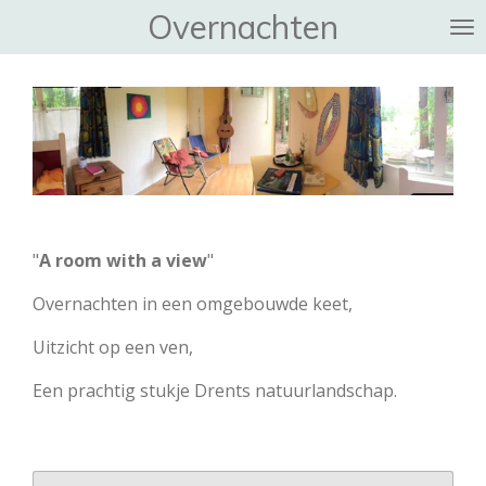
Overnachten
Ga
direct
naar
de
hoofdinhoud
"
A room with a view
"
Overnachten in een omgebouwde keet,
Uitzicht op een ven,
Een prachtig stukje Drents natuurlandschap.